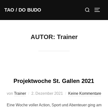
Zum
Suchen
TAO / DO BUDO
Inhalt
SEIT
nach:
springen
AUTOR:
Trainer
Projektwoche St. Gallen 2021
Veröffentlicht
von
Trainer
2. Dezember 2021
Keine Kommentare
am
Eine Woche voller Action, Sport und Abenteuer ging am